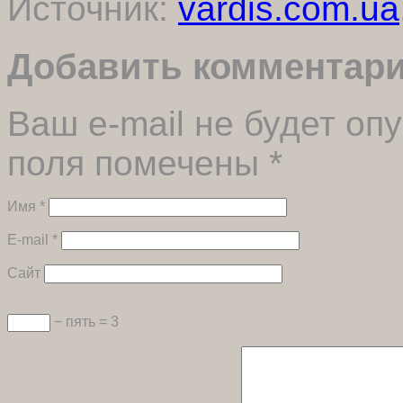
Источник:
vardis.com.ua
Добавить комментар
Ваш e-mail не будет оп
поля помечены
*
Имя
*
E-mail
*
Сайт
− пять = 3